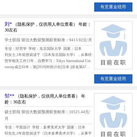
该生出国留学期间共花费7000000日元；留学期间评估
有意重金猎用
得分84.4,留信网评定翁先生B级留学生专业人才
刘*
（隐私保护，仅供用人单位查看）
年龄：
30左右
学士阶段
留信大数据预测薪资标准：9413.92元/月
专业：经营学 学校：东京国际大学
国家：日本
刘女士,1年前曾就读于《日本东京国际大学》，从事经
营学相关工作11年，自费学习；Tokyo International Uni
versity成立61年；第[2019]年统计在[日本.]排名第67，
该生出国留学期间共花费3600000日元；留学期间评估
有意重金猎用
得分75.698,留信网评定刘女士B级留学生专业人才
邹**
（隐私保护，仅供用人单位查看）
年
龄：30左右
硕士阶段
留信大数据预测薪资标准：10521.44元/
月
专业：平面设计 学校：多摩美术大学
国家：日本
邹先生,1年前曾就读于《日本多摩美术大学》，从事平