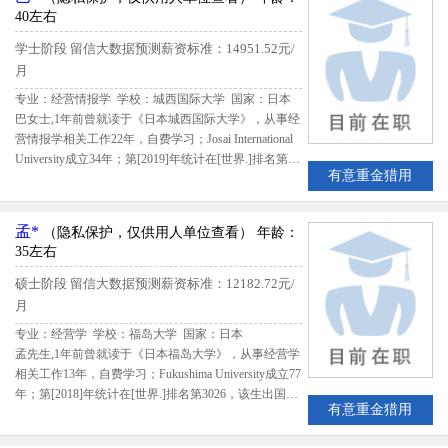
40左右
学士阶段
留信大数据预测薪资标准：14951.52元/
月
专业：经营情报学 学校：城西国际大学
国家：日本
巴女士,1年前曾就读于《日本城西国际大学》，从事经
营情报学相关工作22年，自费学习；Josai International
University成立34年；第[2019]年统计在[世界.]排名第15
有意重金猎用
1，该生出国留学期间共花费2310000日元；留学期间
评估得分83.25,留信网评定巴女士B级留学生专业人才
孟*
（隐私保护，仅供用人单位查看）
年龄：
35左右
硕士阶段
留信大数据预测薪资标准：12182.72元/
月
专业：经营学 学校：福岛大学
国家：日本
孟先生,1年前曾就读于《日本福岛大学》，从事经营学
相关工作13年，自费学习；Fukushima University成立77
年；第[2018]年统计在[世界.]排名第3026，该生出国留
有意重金猎用
学期间共花费1607400日元；留学期间评估得分80.29,
留信网评定孟先生B级留学生专业人才