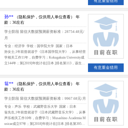
有意重金猎用
评定赵女士B级留学生专业人才
孙**
（隐私保护，仅供用人单位查看）
年
龄：30左右
学士阶段
留信大数据预测薪资标准：28754.48元/
月
专业：经济学 学校：国学院大学
国家：日本
孙女士,1年前曾就读于《日本国学院大学》，从事经营
学相关工作11年，自费学习；Kokugakuin University成
立144年；第[2019]年统计在[日本.]排名第113，该生出
有意重金猎用
国留学期间共花费3500000日元；留学期间评估得分76.
774,留信网评定孙女士B级留学生专业人才
翁**
（隐私保护，仅供用人单位查看）
年
龄：30左右
学士阶段
留信大数据预测薪资标准：9967.68元/月
专业：声乐 学校：武藏野音乐大学
国家：日本
翁先生,1年前曾就读于《日本武藏野音乐大学》，从事
声乐相关工作10年，自费学习；Musashino Academia M
usicae成立97年；第[2018]年统计在[日本.]排名第395，