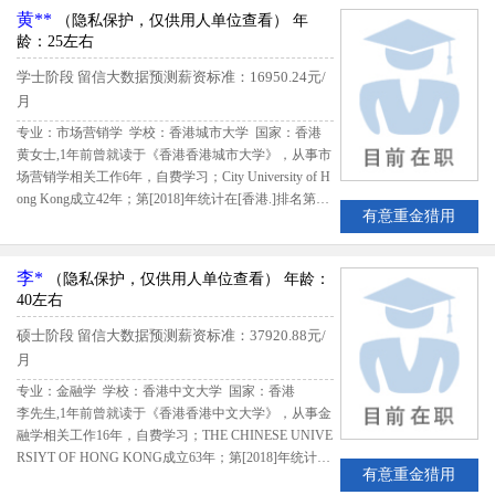
业人才
黄**
（隐私保护，仅供用人单位查看）
年
龄：25左右
学士阶段
留信大数据预测薪资标准：16950.24元/
月
专业：市场营销学 学校：香港城市大学
国家：香港
黄女士,1年前曾就读于《香港香港城市大学》，从事市
场营销学相关工作6年，自费学习；City University of H
ong Kong成立42年；第[2018]年统计在[香港.]排名第
有意重金猎用
5，该生出国留学期间共花费46200美元；留学期间评
估得分2.93,留信网评定黄女士B级留学生专业人才
李*
（隐私保护，仅供用人单位查看）
年龄：
40左右
硕士阶段
留信大数据预测薪资标准：37920.88元/
月
专业：金融学 学校：香港中文大学
国家：香港
李先生,1年前曾就读于《香港香港中文大学》，从事金
融学相关工作16年，自费学习；THE CHINESE UNIVE
RSIYT OF HONG KONG成立63年；第[2018]年统计在
有意重金猎用
[香港.]排名第2，该生出国留学期间共花费112000港