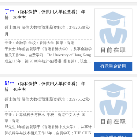
元；留学期间评估得分3.060,留信网评定李先生B级留
学生专业人才
于**
（隐私保护，仅供用人单位查看）
年
龄：30左右
硕士阶段
留信大数据预测薪资标准：37920.88元/
月
专业：金融学 学校：香港大学
国家：香港
于女士,1年前曾就读于《香港香港大学》，从事金融学
相关工作9年，自费学习；The Univeristy of Hong Kong
成立115年；第[2018]年统计在[香港.]排名第1，该生出
有意重金猎用
国留学期间共花费146000港元；留学期间评估得分3.3
3,留信网评定于女士B级留学生专业人才
邱**
（隐私保护，仅供用人单位查看）
年
龄：40左右
硕士阶段
留信大数据预测薪资标准：35975.52元/
月
专业：计算机科学与技术 学校：香港中文大学
国
家：香港
邱先生,1年前曾就读于《香港香港中文大学》，从事计
算机科学与技术相关工作16年，自费学习；THE CHIN