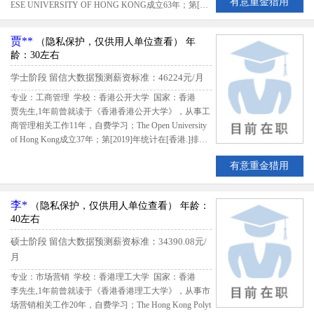
有意重金猎用
ESE UNIVERSITY OF HONG KONG成立63年；第[20
18]年统计在[香港.]排名第2，该生出国留学期间共花费
144500港元；留学期间评估得分3.357,留信网评定邱先
贾**
（隐私保护，仅供用人单位查看）
年
生B级留学生专业人才
龄：30左右
学士阶段
留信大数据预测薪资标准：46224元/月
专业：工商管理 学校：香港公开大学
国家：香港
贾先生,1年前曾就读于《香港香港公开大学》，从事工
商管理相关工作11年，自费学习；The Open University
of Hong Kong成立37年；第[2019]年统计在[香港.]排名
第7，该生出国留学期间共花费255372港元；留学期间
有意重金猎用
评估得分2.96,留信网评定贾先生B级留学生专业人才
李*
（隐私保护，仅供用人单位查看）
年龄：
40左右
硕士阶段
留信大数据预测薪资标准：34390.08元/
月
专业：市场营销 学校：香港理工大学
国家：香港
李先生,1年前曾就读于《香港香港理工大学》，从事市
场营销相关工作20年，自费学习；The Hong Kong Polyt