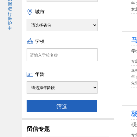
年
据
进
女
城市
行
保
护
中
马
学校
学
专
马先
年龄
年
先
杨
硕
留信专题
专