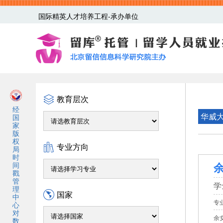
国际精英人才培养工程-承办单位
教育层次
经
华威
国
家
版
权
专业方向
局
时
余
间
戳
管
学
理
国家
中
专
心
对
余
数