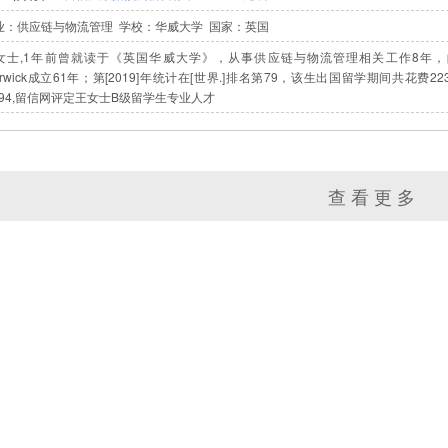
业：供应链与物流管理 学校：华威大学
国家：英国
女士,1年前曾就读于《英国华威大学》，从事供应链与物流管理相关工作8年，自费学习；Th
arwick成立61年；第[2019]年统计在[世界.]排名第79，该生出国留学期间共花费
1.94,留信网评定王女士B级留学生专业人才
查看更多