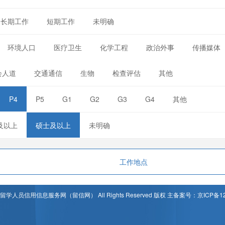
长期工作
短期工作
未明确
环境人口
医疗卫生
化学工程
政治外事
传播媒体
会人道
交通通信
生物
检查评估
其他
P4
P5
G1
G2
G3
G4
其他
及以上
硕士及以上
未明确
工作地点
t © 留学人员信用信息服务网（留信网） All Rights Reserved 版权 主备案号：京ICP备12