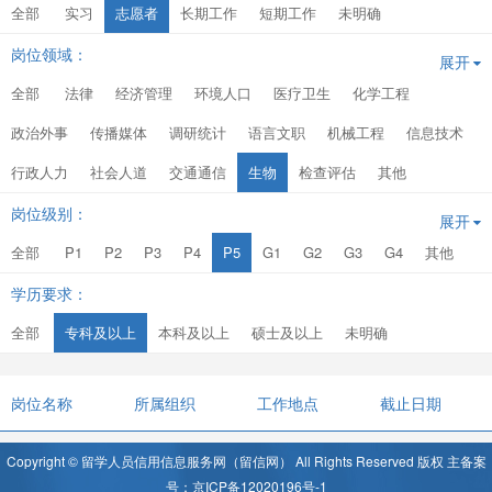
全部
实习
志愿者
长期工作
短期工作
未明确
岗位领域：
展开
全部
法律
经济管理
环境人口
医疗卫生
化学工程
政治外事
传播媒体
调研统计
语言文职
机械工程
信息技术
行政人力
社会人道
交通通信
生物
检查评估
其他
岗位级别：
展开
全部
P1
P2
P3
P4
P5
G1
G2
G3
G4
其他
学历要求：
全部
专科及以上
本科及以上
硕士及以上
未明确
岗位名称
所属组织
工作地点
截止日期
Copyright © 留学人员信用信息服务网（留信网） All Rights Reserved 版权 主备案
号：京ICP备12020196号-1