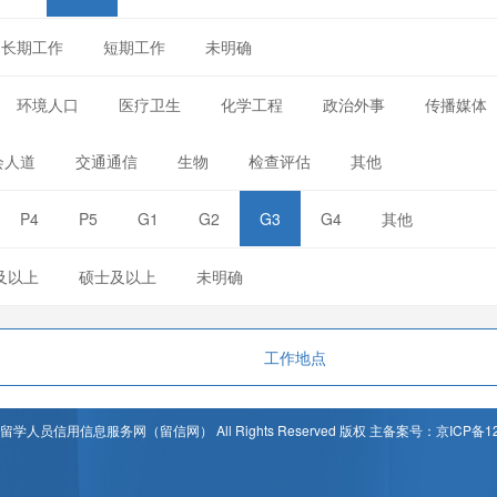
长期工作
短期工作
未明确
环境人口
医疗卫生
化学工程
政治外事
传播媒体
会人道
交通通信
生物
检查评估
其他
P4
P5
G1
G2
G3
G4
其他
及以上
硕士及以上
未明确
工作地点
t © 留学人员信用信息服务网（留信网） All Rights Reserved 版权 主备案号：京ICP备12