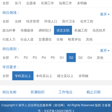
全部
实习
志愿者
长期工作
短期工作
未明确
岗位领域：
展开
全部
法律
经济管理
环境人口
医疗卫生
化学工程
政治外事
传播媒体
调研统计
语言文职
机械工程
信息技术
行政人力
社会人道
交通通信
生物
检查评估
其他
岗位级别：
展开
全部
P1
P2
P3
P4
P5
G1
G2
G3
G4
其他
学历要求：
全部
专科及以上
本科及以上
硕士及以上
未明确
岗位名称
所属组织
工作地点
截止日期
Copyright © 留学人员信用信息服务网（留信网） All Rights Reserved 版权 主备案
号：京ICP备12020196号-1