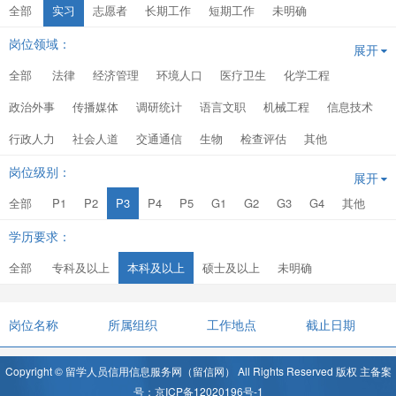
全部
实习
志愿者
长期工作
短期工作
未明确
岗位领域：
展开
全部
法律
经济管理
环境人口
医疗卫生
化学工程
政治外事
传播媒体
调研统计
语言文职
机械工程
信息技术
行政人力
社会人道
交通通信
生物
检查评估
其他
岗位级别：
展开
全部
P1
P2
P3
P4
P5
G1
G2
G3
G4
其他
学历要求：
全部
专科及以上
本科及以上
硕士及以上
未明确
岗位名称
所属组织
工作地点
截止日期
Copyright © 留学人员信用信息服务网（留信网） All Rights Reserved 版权 主备案
号：京ICP备12020196号-1