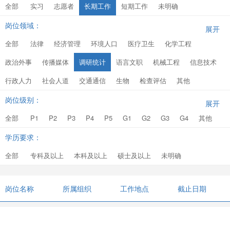
全部
实习
志愿者
长期工作
短期工作
未明确
岗位领域：
展开
全部
法律
经济管理
环境人口
医疗卫生
化学工程
政治外事
传播媒体
调研统计
语言文职
机械工程
信息技术
行政人力
社会人道
交通通信
生物
检查评估
其他
岗位级别：
展开
全部
P1
P2
P3
P4
P5
G1
G2
G3
G4
其他
学历要求：
全部
专科及以上
本科及以上
硕士及以上
未明确
岗位名称
所属组织
工作地点
截止日期
Copyright © 留学人员信用信息服务网（留信网） All Rights Reserved 版权 主备案
号：京ICP备12020196号-1