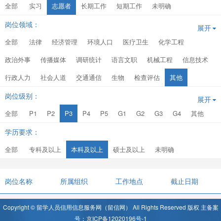
全部
实习
志愿者
长期工作
短期工作
未明确
岗位领域：
展开
全部
法律
经济管理
环境人口
医疗卫生
化学工程
政治外事
传播媒体
调研统计
语言文职
机械工程
信息技术
行政人力
社会人道
交通通信
生物
检查评估
其他
岗位级别：
展开
全部
P1
P2
P3
P4
P5
G1
G2
G3
G4
其他
学历要求：
全部
专科及以上
本科及以上
硕士及以上
未明确
岗位名称
所属组织
工作地点
截止日期
Copyright © 留学人员信用信息服务网（留信网） All Rights Reserved 版权 主备案
号：京ICP备12020196号-1