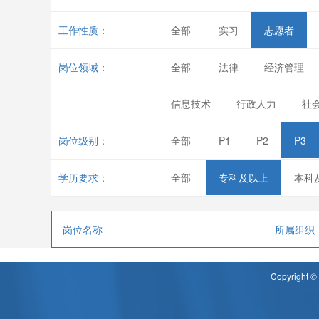
工作性质：
全部
实习
志愿者
岗位领域：
全部
法律
经济管理
信息技术
行政人力
社
岗位级别：
全部
P1
P2
P3
学历要求：
全部
专科及以上
本科
岗位名称
所属组织
Copyrigh