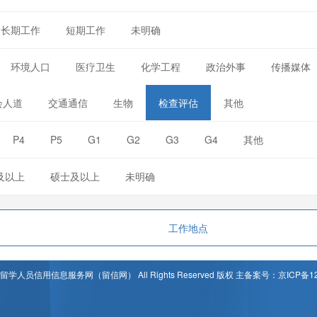
长期工作
短期工作
未明确
环境人口
医疗卫生
化学工程
政治外事
传播媒体
会人道
交通通信
生物
检查评估
其他
P4
P5
G1
G2
G3
G4
其他
及以上
硕士及以上
未明确
工作地点
t © 留学人员信用信息服务网（留信网） All Rights Reserved 版权 主备案号：京ICP备12