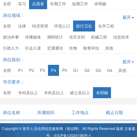
全部
实习
志愿者
长期工作
短期工作
未明确
岗位领域：
展开
全部
法律
经济管理
环境人口
医疗卫生
化学工程
政治外事
传播媒体
调研统计
语言文职
机械工程
信息技术
行政人力
社会人道
交通通信
生物
检查评估
其他
岗位级别：
展开
全部
P1
P2
P3
P4
P5
G1
G2
G3
G4
其他
学历要求：
全部
专科及以上
本科及以上
硕士及以上
未明确
岗位名称
所属组织
工作地点
截止日期
Copyright © 留学人员信用信息服务网（留信网） All Rights Reserved 版权 主备案
号：京ICP备12020196号-1