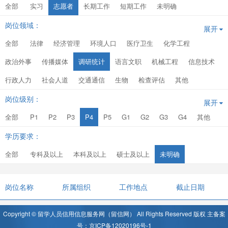
全部
实习
志愿者
长期工作
短期工作
未明确
岗位领域：
展开
全部
法律
经济管理
环境人口
医疗卫生
化学工程
政治外事
传播媒体
调研统计
语言文职
机械工程
信息技术
行政人力
社会人道
交通通信
生物
检查评估
其他
岗位级别：
展开
全部
P1
P2
P3
P4
P5
G1
G2
G3
G4
其他
学历要求：
全部
专科及以上
本科及以上
硕士及以上
未明确
岗位名称
所属组织
工作地点
截止日期
Copyright © 留学人员信用信息服务网（留信网） All Rights Reserved 版权 主备案
号：京ICP备12020196号-1