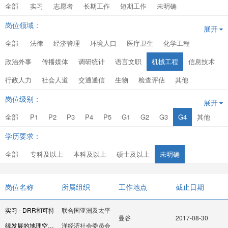
全部
实习
志愿者
长期工作
短期工作
未明确
岗位领域：
展开
全部
法律
经济管理
环境人口
医疗卫生
化学工程
政治外事
传播媒体
调研统计
语言文职
机械工程
信息技术
行政人力
社会人道
交通通信
生物
检查评估
其他
岗位级别：
展开
全部
P1
P2
P3
P4
P5
G1
G2
G3
G4
其他
学历要求：
全部
专科及以上
本科及以上
硕士及以上
未明确
岗位名称
所属组织
工作地点
截止日期
实习 - DRR和可持
联合国亚洲及太平
曼谷
2017-08-30
续发展的地理空间
洋经济社会委员会