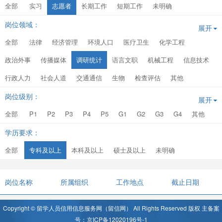
全部
实习
志愿者
长期工作
短期工作
未明确
岗位领域：
展开
全部
法律
经济管理
环境人口
医疗卫生
化学工程
政治外事
传播媒体
调研统计
语言文职
机械工程
信息技术
行政人力
社会人道
交通通信
生物
检查评估
其他
岗位级别：
展开
全部
P1
P2
P3
P4
P5
G1
G2
G3
G4
其他
学历要求：
全部
专科及以上
本科及以上
硕士及以上
未明确
岗位名称
所属组织
工作地点
截止日期
Copyright © 留学人员信用信息服务网（留信网） All Rights Reserved 版权 主备案
号：京ICP备12020196号-1