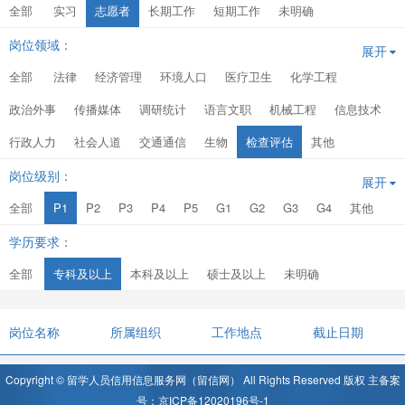
全部
实习
志愿者
长期工作
短期工作
未明确
岗位领域：
展开
全部
法律
经济管理
环境人口
医疗卫生
化学工程
政治外事
传播媒体
调研统计
语言文职
机械工程
信息技术
行政人力
社会人道
交通通信
生物
检查评估
其他
岗位级别：
展开
全部
P1
P2
P3
P4
P5
G1
G2
G3
G4
其他
学历要求：
全部
专科及以上
本科及以上
硕士及以上
未明确
岗位名称
所属组织
工作地点
截止日期
Copyright © 留学人员信用信息服务网（留信网） All Rights Reserved 版权 主备案
号：京ICP备12020196号-1