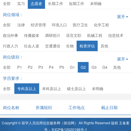
全部
实习
志愿者
长期工作
短期工作
未明确
岗位领域：
展开
全部
法律
经济管理
环境人口
医疗卫生
化学工程
政治外事
传播媒体
调研统计
语言文职
机械工程
信息技术
行政人力
社会人道
交通通信
生物
检查评估
其他
岗位级别：
展开
全部
P1
P2
P3
P4
P5
G1
G2
G3
G4
其他
学历要求：
全部
专科及以上
本科及以上
硕士及以上
未明确
岗位名称
所属组织
工作地点
截止日期
Copyright © 留学人员信用信息服务网（留信网） All Rights Reserved 版权 主备案
号：京ICP备12020196号-1