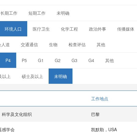
长期工作
短期工作
未明确
环境人口
医疗卫生
化学工程
政治外事
传播媒体
会人道
交通通信
生物
检查评估
其他
P4
P5
G1
G2
G3
G4
其他
及以上
硕士及以上
未明确
工作地点
，科学及文化组织
巴黎
遥感学会
凯默勒，USA