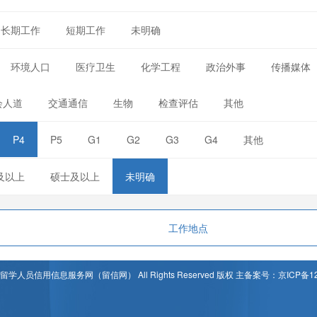
长期工作
短期工作
未明确
环境人口
医疗卫生
化学工程
政治外事
传播媒体
会人道
交通通信
生物
检查评估
其他
P4
P5
G1
G2
G3
G4
其他
及以上
硕士及以上
未明确
工作地点
t © 留学人员信用信息服务网（留信网） All Rights Reserved 版权 主备案号：京ICP备12