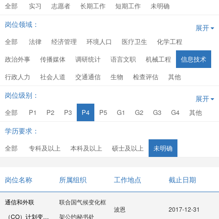
全部
实习
志愿者
长期工作
短期工作
未明确
岗位领域：
展开
全部
法律
经济管理
环境人口
医疗卫生
化学工程
政治外事
传播媒体
调研统计
语言文职
机械工程
信息技术
行政人力
社会人道
交通通信
生物
检查评估
其他
岗位级别：
展开
全部
P1
P2
P3
P4
P5
G1
G2
G3
G4
其他
学历要求：
全部
专科及以上
本科及以上
硕士及以上
未明确
岗位名称
所属组织
工作地点
截止日期
通信和外联
联合国气候变化框
波恩
2017-12-31
（CO）计划变革
架公约秘书处