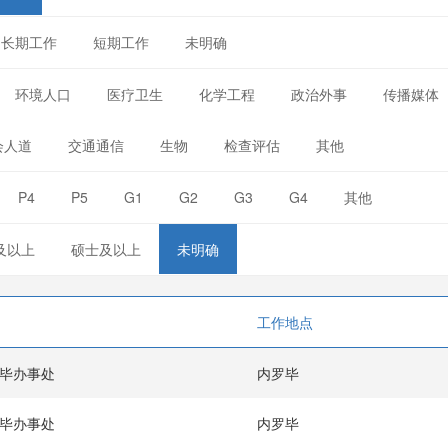
长期工作
短期工作
未明确
环境人口
医疗卫生
化学工程
政治外事
传播媒体
会人道
交通通信
生物
检查评估
其他
P4
P5
G1
G2
G3
G4
其他
及以上
硕士及以上
未明确
工作地点
毕办事处
内罗毕
毕办事处
内罗毕