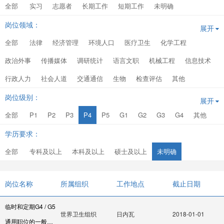
全部
实习
志愿者
长期工作
短期工作
未明确
岗位领域：
展开
全部
法律
经济管理
环境人口
医疗卫生
化学工程
政治外事
传播媒体
调研统计
语言文职
机械工程
信息技术
行政人力
社会人道
交通通信
生物
检查评估
其他
岗位级别：
展开
全部
P1
P2
P3
P4
P5
G1
G2
G3
G4
其他
学历要求：
全部
专科及以上
本科及以上
硕士及以上
未明确
岗位名称
所属组织
工作地点
截止日期
临时和定期G4 / G5
世界卫生组织
日内瓦
2018-01-01
通用职位的一般服