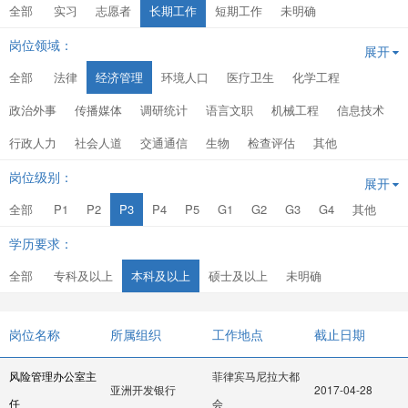
全部
实习
志愿者
长期工作
短期工作
未明确
岗位领域：
展开
全部
法律
经济管理
环境人口
医疗卫生
化学工程
政治外事
传播媒体
调研统计
语言文职
机械工程
信息技术
行政人力
社会人道
交通通信
生物
检查评估
其他
岗位级别：
展开
全部
P1
P2
P3
P4
P5
G1
G2
G3
G4
其他
学历要求：
全部
专科及以上
本科及以上
硕士及以上
未明确
岗位名称
所属组织
工作地点
截止日期
风险管理办公室主
菲律宾马尼拉大都
亚洲开发银行
2017-04-28
任
会