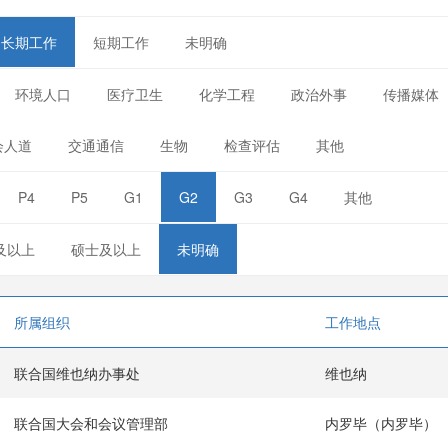
长期工作
短期工作
未明确
环境人口
医疗卫生
化学工程
政治外事
传播媒体
会人道
交通通信
生物
检查评估
其他
P4
P5
G1
G2
G3
G4
其他
及以上
硕士及以上
未明确
所属组织
工作地点
联合国维也纳办事处
维也纳
联合国大会和会议管理部
内罗毕（内罗毕）